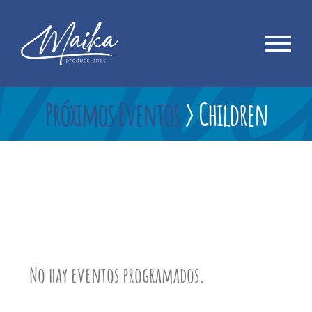
Saltar
al
contenido
Próximos Eventos
› Children
Children
No hay eventos programados.