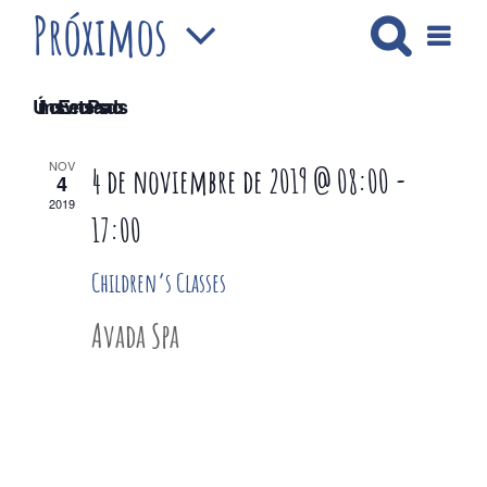
Próximos
Buscar
Navega
Lista
Nave
de
Selecciona
vistas
de
Últimos Eventos Pasados
Evento
la
de
NOV
4 de noviembre de 2019 @ 08:00
-
4
fecha.
2019
17:00
búsq
Children’s Classes
Avada Spa
y
vistas