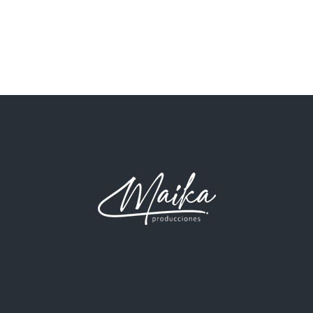
de
Even