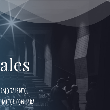
ales
simo talento,
o mejor con cada