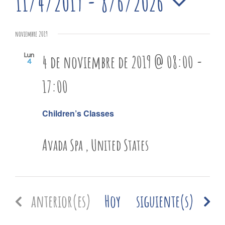
11/4/2019
 - 
8/6/2026
de
Evento
Selecciona
de
noviembre 2019
la
Lun
4 de noviembre de 2019 @ 08:00
-
4
búsq
fecha.
17:00
y
Children’s Classes
Avada Spa
, United States
vistas
Eventos
Eventos
anterior(es)
Hoy
siguiente(s)
de