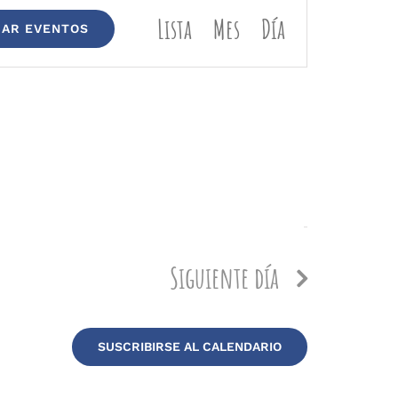
Navegación
de
Lista
Mes
Día
AR EVENTOS
vistas
de
Evento
Siguiente día
SUSCRIBIRSE AL CALENDARIO