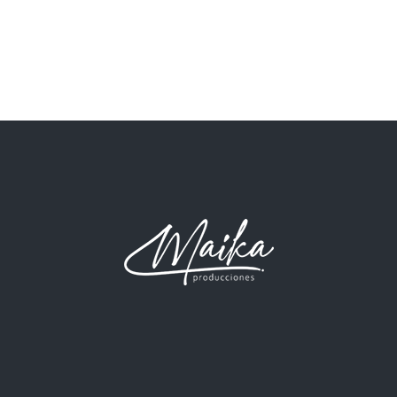
de
Even