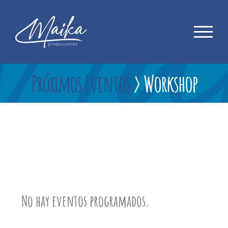
Saltar
al
contenido
Próximos Eventos
› Workshop
Workshop
No hay eventos programados.