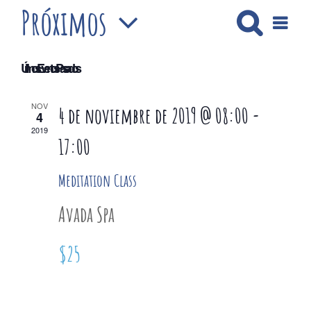
Próximos
Buscar
Navega
Lista
Nave
de
Selecciona
vistas
de
Últimos Eventos Pasados
Evento
la
de
NOV
4 de noviembre de 2019 @ 08:00
-
4
fecha.
2019
17:00
búsq
Meditation Class
Avada Spa
y
$25
vistas