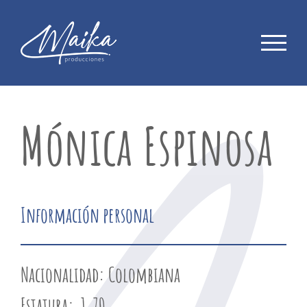
Saltar
al
contenido
Mónica Espinosa
Información personal
Nacionalidad:
Colombiana
Estatura
: 1.70